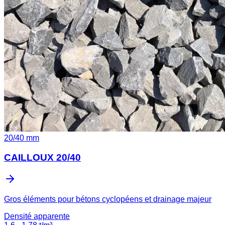
20
/
40
mm
CAILLOUX 20/40
Gros éléments pour bétons cyclopéens et drainage majeur
Densité apparente