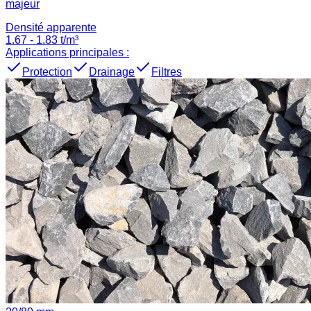
majeur
Densité apparente
1.67
-
1.83
t/m³
Applications principales :
Protection
Drainage
Filtres