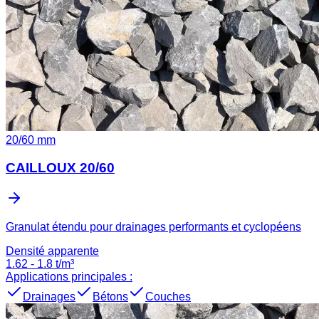
20
/
60
mm
CAILLOUX 20/60
Granulat étendu pour drainages performants et cyclopéens
Densité apparente
1.62
-
1.8
t/m³
Applications principales :
Drainages
Bétons
Couches