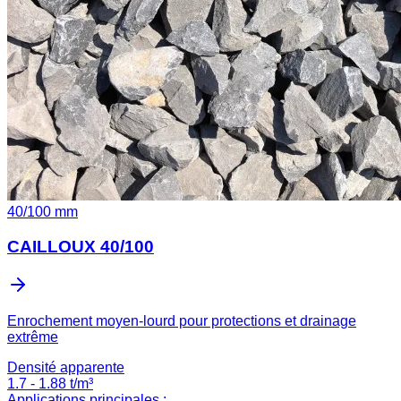
40
/
100
mm
CAILLOUX 40/100
Enrochement moyen-lourd pour protections et drainage
extrême
Densité apparente
1.7
-
1.88
t/m³
Applications principales :