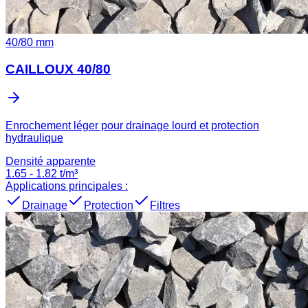
40
/
80
mm
CAILLOUX 40/80
Enrochement léger pour drainage lourd et protection
hydraulique
Densité apparente
1.65
-
1.82
t/m³
Applications principales :
Drainage
Protection
Filtres