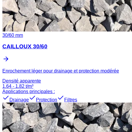
30
/
60
mm
CAILLOUX 30/60
Enrochement léger pour drainage et protection modérée
Densité apparente
1.64
-
1.82
t/m³
Applications principales :
Drainage
Protection
Filtres