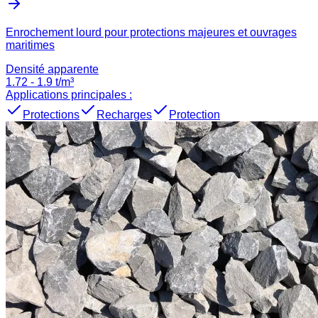
Enrochement lourd pour protections majeures et ouvrages
maritimes
Densité apparente
1.72
-
1.9
t/m³
Applications principales :
Protections
Recharges
Protection