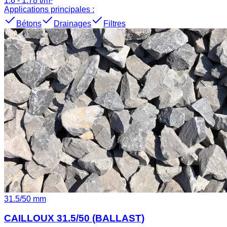
1.6
-
1.78
t/m³
Applications principales :
Bétons
Drainages
Filtres
31.5
/
50
mm
CAILLOUX 31.5/50 (BALLAST)