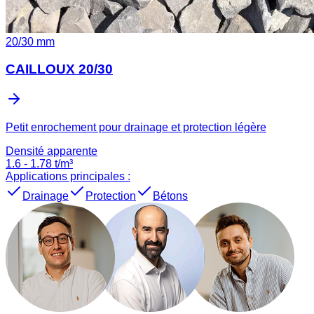
20
/
30
mm
CAILLOUX 20/30
Petit enrochement pour drainage et protection légère
Densité apparente
1.6
-
1.78
t/m³
Applications principales :
Drainage
Protection
Bétons