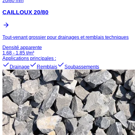
20
/
80
mm
CAILLOUX 20/80
Tout-venant grossier pour drainages et remblais techniques
Densité apparente
1.68
-
1.85
t/m³
Applications principales :
Drainage
Remblais
Soubassements