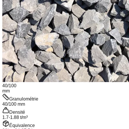
40
/
100
mm
Granulométrie
40
/
100
mm
Densité
1.7
-
1.88
t/m³
Équivalence