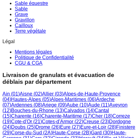
Sable équestre
Sable
Grave
Gravillon
Cailloux
Terre végétale
Légal
Mentions légales
Politique de Confidentialité
CGU & CGA
Livraison de granulats et évacuation de
déblais par département
Ain
(
01
)
Aisne
(
02
)
Allier
(
03
)
Alpes-de-Haute-Provence
(
04
)
Hautes-Alpes
(
05
)
Alpes-Maritimes
(
06
)
Ardeche
(
07
)
Ardennes
(
08
)
Ariege
(
09
)
Aube
(
10
)
Aude
(
11
)
Aveyron
(
12
)
Bouches-du-Rhone
(
13
)
Calvados
(
14
)
Cantal
(
15
)
Charente
(
16
)
Charente-Maritime
(
17
)
Cher
(
18
)
Correze
(
19
)
Cote-d'Or
(
21
)
Cotes-d'Armor
(
22
)
Creuse
(
23
)
Dordogne
(
24
)
Doubs
(
25
)
Drome
(
26
)
Eure
(
27
)
Eure-et-Loir
(
28
)
Finistere
(
29
)
Corse-du-Sud
(
2A
)
Haute-Corse
(
2B
)
Gard
(
30
)
Haute-