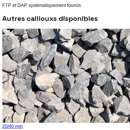
FTP et DAP systématiquement fournis
Autres
cailloux
s disponibles
20
/
40
mm