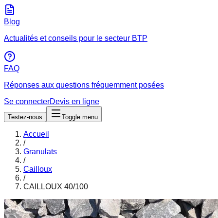
Blog
Actualités et conseils pour le secteur BTP
FAQ
Réponses aux questions fréquemment posées
Se connecter
Devis en ligne
Testez-nous
Toggle menu
Accueil
/
Granulats
/
Cailloux
/
CAILLOUX 40/100