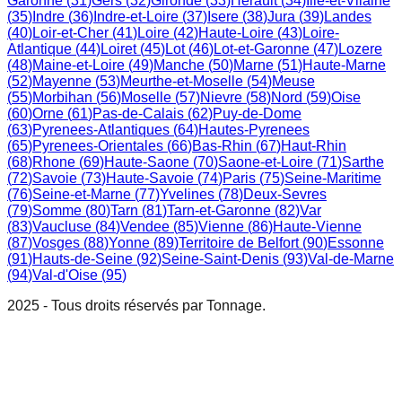
Garonne
(
31
)
Gers
(
32
)
Gironde
(
33
)
Herault
(
34
)
Ille-et-Vilaine
(
35
)
Indre
(
36
)
Indre-et-Loire
(
37
)
Isere
(
38
)
Jura
(
39
)
Landes
(
40
)
Loir-et-Cher
(
41
)
Loire
(
42
)
Haute-Loire
(
43
)
Loire-
Atlantique
(
44
)
Loiret
(
45
)
Lot
(
46
)
Lot-et-Garonne
(
47
)
Lozere
(
48
)
Maine-et-Loire
(
49
)
Manche
(
50
)
Marne
(
51
)
Haute-Marne
(
52
)
Mayenne
(
53
)
Meurthe-et-Moselle
(
54
)
Meuse
(
55
)
Morbihan
(
56
)
Moselle
(
57
)
Nievre
(
58
)
Nord
(
59
)
Oise
(
60
)
Orne
(
61
)
Pas-de-Calais
(
62
)
Puy-de-Dome
(
63
)
Pyrenees-Atlantiques
(
64
)
Hautes-Pyrenees
(
65
)
Pyrenees-Orientales
(
66
)
Bas-Rhin
(
67
)
Haut-Rhin
(
68
)
Rhone
(
69
)
Haute-Saone
(
70
)
Saone-et-Loire
(
71
)
Sarthe
(
72
)
Savoie
(
73
)
Haute-Savoie
(
74
)
Paris
(
75
)
Seine-Maritime
(
76
)
Seine-et-Marne
(
77
)
Yvelines
(
78
)
Deux-Sevres
(
79
)
Somme
(
80
)
Tarn
(
81
)
Tarn-et-Garonne
(
82
)
Var
(
83
)
Vaucluse
(
84
)
Vendee
(
85
)
Vienne
(
86
)
Haute-Vienne
(
87
)
Vosges
(
88
)
Yonne
(
89
)
Territoire de Belfort
(
90
)
Essonne
(
91
)
Hauts-de-Seine
(
92
)
Seine-Saint-Denis
(
93
)
Val-de-Marne
(
94
)
Val-d'Oise
(
95
)
2025 - Tous droits réservés par Tonnage.