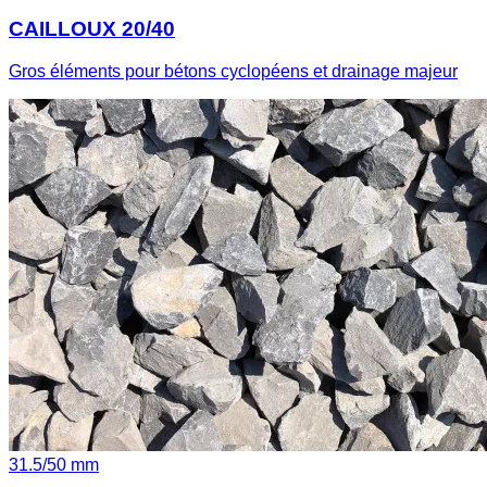
CAILLOUX 20/40
Gros éléments pour bétons cyclopéens et drainage majeur
31.5
/
50
mm