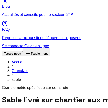
Blog
Actualités et conseils pour le secteur BTP
FAQ
Réponses aux questions fréquemment posées
Se connecter
Devis en ligne
Testez-nous
Toggle menu
Accueil
/
Granulats
/
sable
Granulométrie spécifique sur demande
Sable livré sur chantier aux m