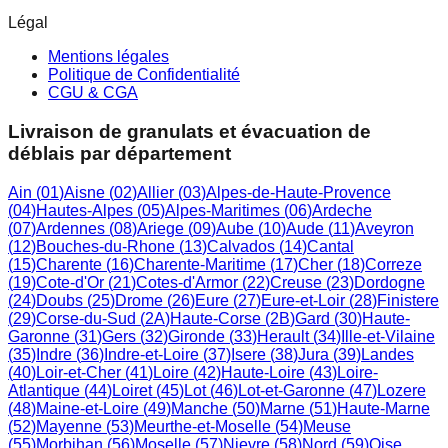
Légal
Mentions légales
Politique de Confidentialité
CGU & CGA
Livraison de granulats et évacuation de
déblais par département
Ain
(
01
)
Aisne
(
02
)
Allier
(
03
)
Alpes-de-Haute-Provence
(
04
)
Hautes-Alpes
(
05
)
Alpes-Maritimes
(
06
)
Ardeche
(
07
)
Ardennes
(
08
)
Ariege
(
09
)
Aube
(
10
)
Aude
(
11
)
Aveyron
(
12
)
Bouches-du-Rhone
(
13
)
Calvados
(
14
)
Cantal
(
15
)
Charente
(
16
)
Charente-Maritime
(
17
)
Cher
(
18
)
Correze
(
19
)
Cote-d'Or
(
21
)
Cotes-d'Armor
(
22
)
Creuse
(
23
)
Dordogne
(
24
)
Doubs
(
25
)
Drome
(
26
)
Eure
(
27
)
Eure-et-Loir
(
28
)
Finistere
(
29
)
Corse-du-Sud
(
2A
)
Haute-Corse
(
2B
)
Gard
(
30
)
Haute-
Garonne
(
31
)
Gers
(
32
)
Gironde
(
33
)
Herault
(
34
)
Ille-et-Vilaine
(
35
)
Indre
(
36
)
Indre-et-Loire
(
37
)
Isere
(
38
)
Jura
(
39
)
Landes
(
40
)
Loir-et-Cher
(
41
)
Loire
(
42
)
Haute-Loire
(
43
)
Loire-
Atlantique
(
44
)
Loiret
(
45
)
Lot
(
46
)
Lot-et-Garonne
(
47
)
Lozere
(
48
)
Maine-et-Loire
(
49
)
Manche
(
50
)
Marne
(
51
)
Haute-Marne
(
52
)
Mayenne
(
53
)
Meurthe-et-Moselle
(
54
)
Meuse
(
55
)
Morbihan
(
56
)
Moselle
(
57
)
Nievre
(
58
)
Nord
(
59
)
Oise