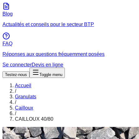
Blog
Actualités et conseils pour le secteur BTP
FAQ
Réponses aux questions fréquemment posées
Se connecter
Devis en ligne
Testez-nous
Toggle menu
Accueil
/
Granulats
/
Cailloux
/
CAILLOUX 40/80