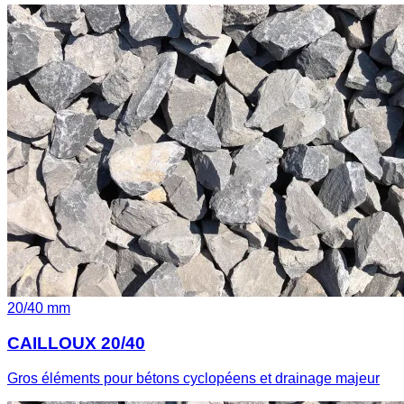
20
/
40
mm
CAILLOUX 20/40
Gros éléments pour bétons cyclopéens et drainage majeur