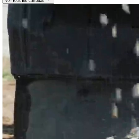
Voir tous les
cailloux
s