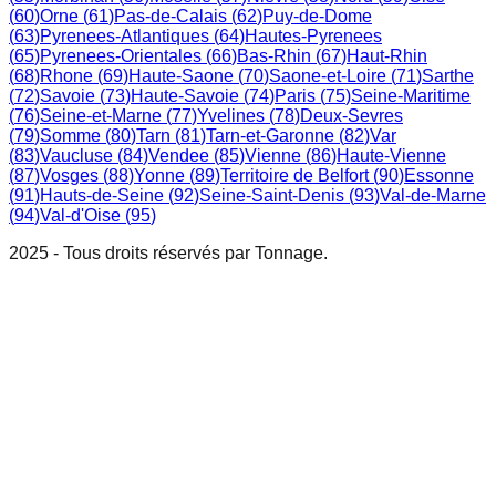
(
60
)
Orne
(
61
)
Pas-de-Calais
(
62
)
Puy-de-Dome
(
63
)
Pyrenees-Atlantiques
(
64
)
Hautes-Pyrenees
(
65
)
Pyrenees-Orientales
(
66
)
Bas-Rhin
(
67
)
Haut-Rhin
(
68
)
Rhone
(
69
)
Haute-Saone
(
70
)
Saone-et-Loire
(
71
)
Sarthe
(
72
)
Savoie
(
73
)
Haute-Savoie
(
74
)
Paris
(
75
)
Seine-Maritime
(
76
)
Seine-et-Marne
(
77
)
Yvelines
(
78
)
Deux-Sevres
(
79
)
Somme
(
80
)
Tarn
(
81
)
Tarn-et-Garonne
(
82
)
Var
(
83
)
Vaucluse
(
84
)
Vendee
(
85
)
Vienne
(
86
)
Haute-Vienne
(
87
)
Vosges
(
88
)
Yonne
(
89
)
Territoire de Belfort
(
90
)
Essonne
(
91
)
Hauts-de-Seine
(
92
)
Seine-Saint-Denis
(
93
)
Val-de-Marne
(
94
)
Val-d'Oise
(
95
)
2025 - Tous droits réservés par Tonnage.