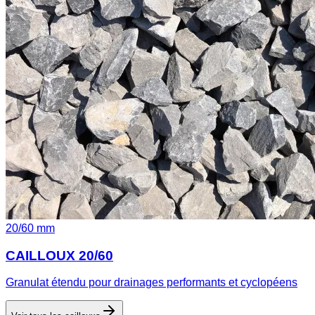
20
/
60
mm
CAILLOUX 20/60
Granulat étendu pour drainages performants et cyclopéens