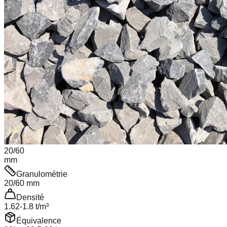
20
/
60
mm
Granulométrie
20
/
60
mm
Densité
1.62
-
1.8
t/m³
Équivalence