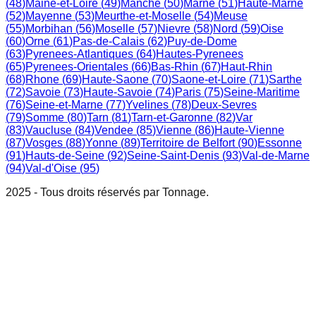
(
48
)
Maine-et-Loire
(
49
)
Manche
(
50
)
Marne
(
51
)
Haute-Marne
(
52
)
Mayenne
(
53
)
Meurthe-et-Moselle
(
54
)
Meuse
(
55
)
Morbihan
(
56
)
Moselle
(
57
)
Nievre
(
58
)
Nord
(
59
)
Oise
(
60
)
Orne
(
61
)
Pas-de-Calais
(
62
)
Puy-de-Dome
(
63
)
Pyrenees-Atlantiques
(
64
)
Hautes-Pyrenees
(
65
)
Pyrenees-Orientales
(
66
)
Bas-Rhin
(
67
)
Haut-Rhin
(
68
)
Rhone
(
69
)
Haute-Saone
(
70
)
Saone-et-Loire
(
71
)
Sarthe
(
72
)
Savoie
(
73
)
Haute-Savoie
(
74
)
Paris
(
75
)
Seine-Maritime
(
76
)
Seine-et-Marne
(
77
)
Yvelines
(
78
)
Deux-Sevres
(
79
)
Somme
(
80
)
Tarn
(
81
)
Tarn-et-Garonne
(
82
)
Var
(
83
)
Vaucluse
(
84
)
Vendee
(
85
)
Vienne
(
86
)
Haute-Vienne
(
87
)
Vosges
(
88
)
Yonne
(
89
)
Territoire de Belfort
(
90
)
Essonne
(
91
)
Hauts-de-Seine
(
92
)
Seine-Saint-Denis
(
93
)
Val-de-Marne
(
94
)
Val-d'Oise
(
95
)
2025 - Tous droits réservés par Tonnage.