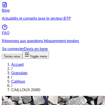
Blog
Actualités et conseils pour le secteur BTP
FAQ
Réponses aux questions fréquemment posées
Se connecter
Devis en ligne
Testez-nous
Toggle menu
Accueil
/
Granulats
/
Cailloux
/
CAILLOUX 20/60