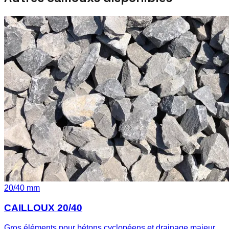
20
/
40
mm
CAILLOUX 20/40
Gros éléments pour bétons cyclopéens et drainage majeur