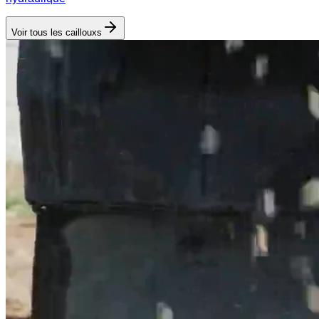
Voir tous les
cailloux
s