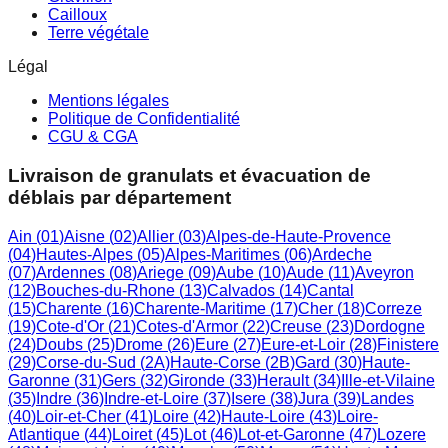
Cailloux
Terre végétale
Légal
Mentions légales
Politique de Confidentialité
CGU & CGA
Livraison de granulats et évacuation de
déblais par département
Ain
(
01
)
Aisne
(
02
)
Allier
(
03
)
Alpes-de-Haute-Provence
(
04
)
Hautes-Alpes
(
05
)
Alpes-Maritimes
(
06
)
Ardeche
(
07
)
Ardennes
(
08
)
Ariege
(
09
)
Aube
(
10
)
Aude
(
11
)
Aveyron
(
12
)
Bouches-du-Rhone
(
13
)
Calvados
(
14
)
Cantal
(
15
)
Charente
(
16
)
Charente-Maritime
(
17
)
Cher
(
18
)
Correze
(
19
)
Cote-d'Or
(
21
)
Cotes-d'Armor
(
22
)
Creuse
(
23
)
Dordogne
(
24
)
Doubs
(
25
)
Drome
(
26
)
Eure
(
27
)
Eure-et-Loir
(
28
)
Finistere
(
29
)
Corse-du-Sud
(
2A
)
Haute-Corse
(
2B
)
Gard
(
30
)
Haute-
Garonne
(
31
)
Gers
(
32
)
Gironde
(
33
)
Herault
(
34
)
Ille-et-Vilaine
(
35
)
Indre
(
36
)
Indre-et-Loire
(
37
)
Isere
(
38
)
Jura
(
39
)
Landes
(
40
)
Loir-et-Cher
(
41
)
Loire
(
42
)
Haute-Loire
(
43
)
Loire-
Atlantique
(
44
)
Loiret
(
45
)
Lot
(
46
)
Lot-et-Garonne
(
47
)
Lozere