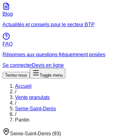
Blog
Actualités et conseils pour le secteur BTP
FAQ
Réponses aux questions fréquemment posées
Se connecter
Devis en ligne
Testez-nous
Toggle menu
Accueil
/
Vente granulats
/
Seine-Saint-Denis
/
Pantin
Seine-Saint-Denis
(
93
)