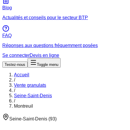
Blog
Actualités et conseils pour le secteur BTP
FAQ
Réponses aux questions fréquemment posées
Se connecter
Devis en ligne
Testez-nous
Toggle menu
Accueil
/
Vente granulats
/
Seine-Saint-Denis
/
Montreuil
Seine-Saint-Denis
(
93
)