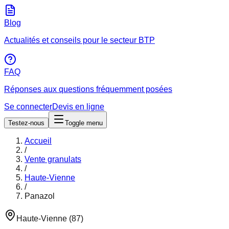
Blog
Actualités et conseils pour le secteur BTP
FAQ
Réponses aux questions fréquemment posées
Se connecter
Devis en ligne
Testez-nous
Toggle menu
Accueil
/
Vente granulats
/
Haute-Vienne
/
Panazol
Haute-Vienne
(
87
)