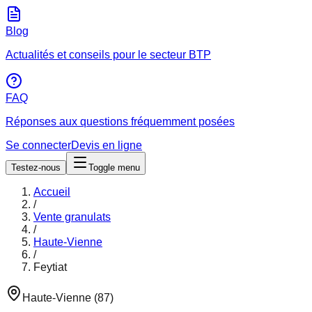
Blog
Actualités et conseils pour le secteur BTP
FAQ
Réponses aux questions fréquemment posées
Se connecter
Devis en ligne
Testez-nous
Toggle menu
Accueil
/
Vente granulats
/
Haute-Vienne
/
Feytiat
Haute-Vienne
(
87
)