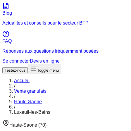
Blog
Actualités et conseils pour le secteur BTP
FAQ
Réponses aux questions fréquemment posées
Se connecter
Devis en ligne
Testez-nous
Toggle menu
Accueil
/
Vente granulats
/
Haute-Saone
/
Luxeuil-les-Bains
Haute-Saone
(
70
)