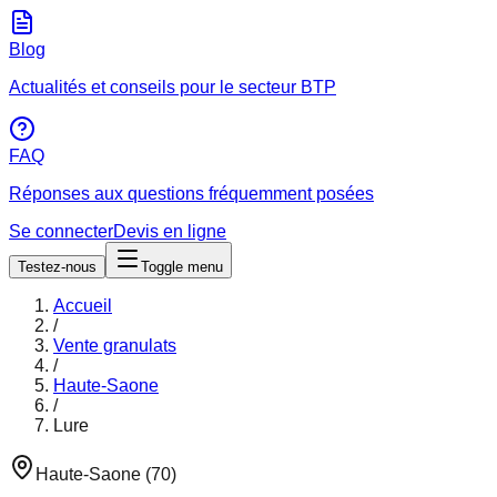
Blog
Actualités et conseils pour le secteur BTP
FAQ
Réponses aux questions fréquemment posées
Se connecter
Devis en ligne
Testez-nous
Toggle menu
Accueil
/
Vente granulats
/
Haute-Saone
/
Lure
Haute-Saone
(
70
)