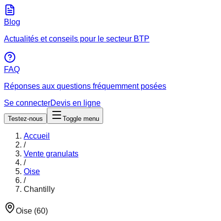
Blog
Actualités et conseils pour le secteur BTP
FAQ
Réponses aux questions fréquemment posées
Se connecter
Devis en ligne
Testez-nous
Toggle menu
Accueil
/
Vente granulats
/
Oise
/
Chantilly
Oise
(
60
)