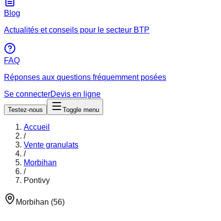
Blog
Actualités et conseils pour le secteur BTP
FAQ
Réponses aux questions fréquemment posées
Se connecter
Devis en ligne
Testez-nous
Toggle menu
Accueil
/
Vente granulats
/
Morbihan
/
Pontivy
Morbihan
(
56
)