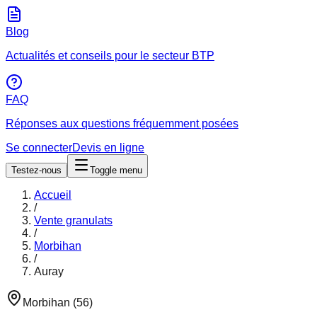
Blog
Actualités et conseils pour le secteur BTP
FAQ
Réponses aux questions fréquemment posées
Se connecter
Devis en ligne
Testez-nous
Toggle menu
Accueil
/
Vente granulats
/
Morbihan
/
Auray
Morbihan
(
56
)