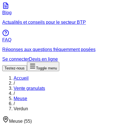
Blog
Actualités et conseils pour le secteur BTP
FAQ
Réponses aux questions fréquemment posées
Se connecter
Devis en ligne
Testez-nous
Toggle menu
Accueil
/
Vente granulats
/
Meuse
/
Verdun
Meuse
(
55
)