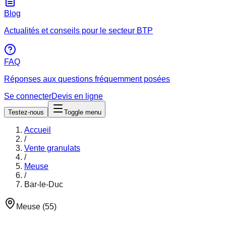
Blog
Actualités et conseils pour le secteur BTP
FAQ
Réponses aux questions fréquemment posées
Se connecter
Devis en ligne
Testez-nous
Toggle menu
Accueil
/
Vente granulats
/
Meuse
/
Bar-le-Duc
Meuse
(
55
)