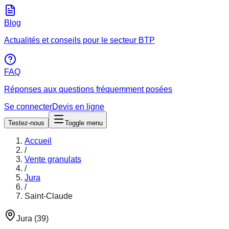
Blog
Actualités et conseils pour le secteur BTP
FAQ
Réponses aux questions fréquemment posées
Se connecter
Devis en ligne
Testez-nous
Toggle menu
Accueil
/
Vente granulats
/
Jura
/
Saint-Claude
Jura
(
39
)