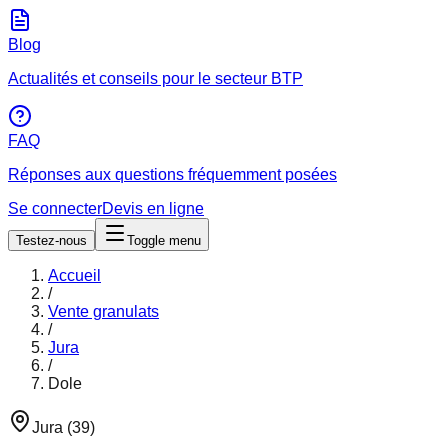
Blog
Actualités et conseils pour le secteur BTP
FAQ
Réponses aux questions fréquemment posées
Se connecter
Devis en ligne
Testez-nous
Toggle menu
Accueil
/
Vente granulats
/
Jura
/
Dole
Jura
(
39
)