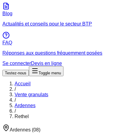
Blog
Actualités et conseils pour le secteur BTP
FAQ
Réponses aux questions fréquemment posées
Se connecter
Devis en ligne
Testez-nous
Toggle menu
Accueil
/
Vente granulats
/
Ardennes
/
Rethel
Ardennes
(
08
)