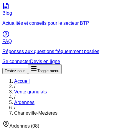
Blog
Actualités et conseils pour le secteur BTP
FAQ
Réponses aux questions fréquemment posées
Se connecter
Devis en ligne
Testez-nous
Toggle menu
Accueil
/
Vente granulats
/
Ardennes
/
Charleville-Mezieres
Ardennes
(
08
)