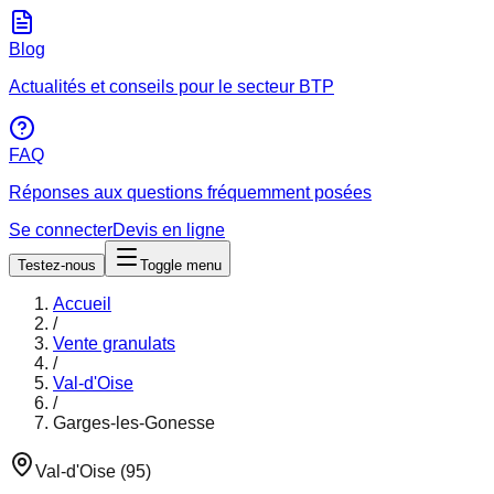
Blog
Actualités et conseils pour le secteur BTP
FAQ
Réponses aux questions fréquemment posées
Se connecter
Devis en ligne
Testez-nous
Toggle menu
Accueil
/
Vente granulats
/
Val-d'Oise
/
Garges-les-Gonesse
Val-d'Oise
(
95
)