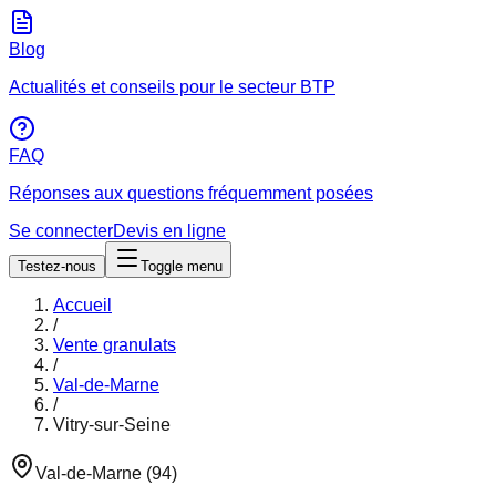
Blog
Actualités et conseils pour le secteur BTP
FAQ
Réponses aux questions fréquemment posées
Se connecter
Devis en ligne
Testez-nous
Toggle menu
Accueil
/
Vente granulats
/
Val-de-Marne
/
Vitry-sur-Seine
Val-de-Marne
(
94
)