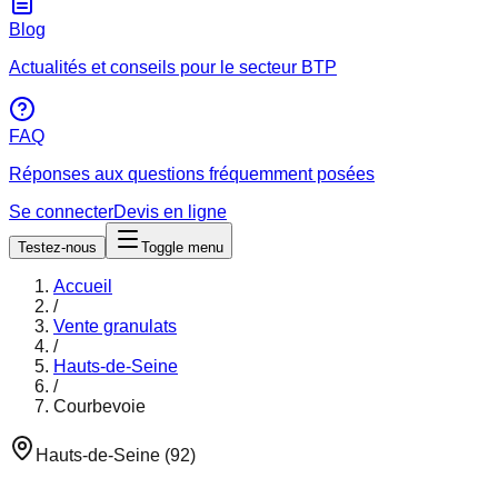
Blog
Actualités et conseils pour le secteur BTP
FAQ
Réponses aux questions fréquemment posées
Se connecter
Devis en ligne
Testez-nous
Toggle menu
Accueil
/
Vente granulats
/
Hauts-de-Seine
/
Courbevoie
Hauts-de-Seine
(
92
)