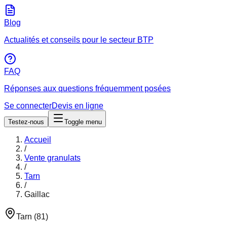
Blog
Actualités et conseils pour le secteur BTP
FAQ
Réponses aux questions fréquemment posées
Se connecter
Devis en ligne
Testez-nous
Toggle menu
Accueil
/
Vente granulats
/
Tarn
/
Gaillac
Tarn
(
81
)