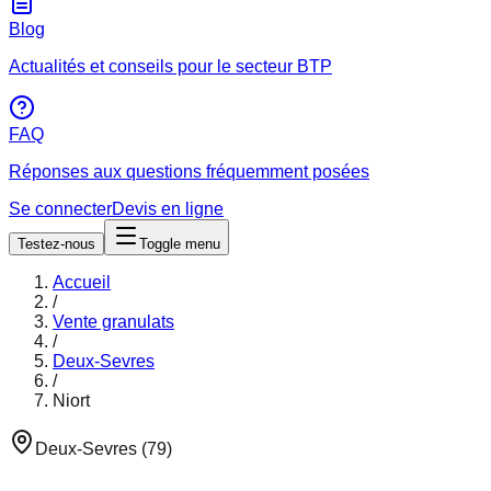
Blog
Actualités et conseils pour le secteur BTP
FAQ
Réponses aux questions fréquemment posées
Se connecter
Devis en ligne
Testez-nous
Toggle menu
Accueil
/
Vente granulats
/
Deux-Sevres
/
Niort
Deux-Sevres
(
79
)