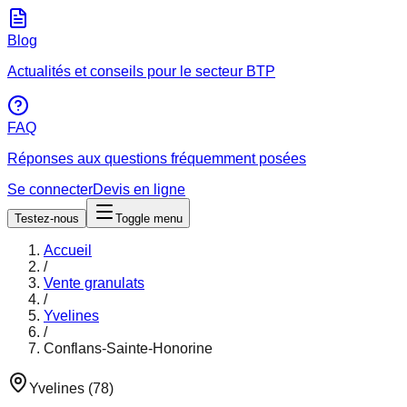
Blog
Actualités et conseils pour le secteur BTP
FAQ
Réponses aux questions fréquemment posées
Se connecter
Devis en ligne
Testez-nous
Toggle menu
Accueil
/
Vente granulats
/
Yvelines
/
Conflans-Sainte-Honorine
Yvelines
(
78
)