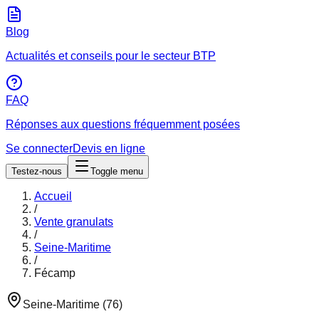
Blog
Actualités et conseils pour le secteur BTP
FAQ
Réponses aux questions fréquemment posées
Se connecter
Devis en ligne
Testez-nous
Toggle menu
Accueil
/
Vente granulats
/
Seine-Maritime
/
Fécamp
Seine-Maritime
(
76
)