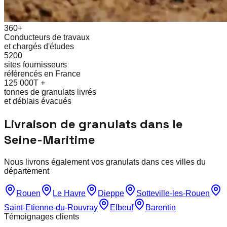
360+
Conducteurs de travaux
et chargés d'études
5200
sites fournisseurs
référencés en France
125 000T +
tonnes de granulats livrés
et déblais évacués
Livraison de granulats dans le
Seine-Maritime
Nous livrons également vos granulats dans ces villes du
département
Rouen
Le Havre
Dieppe
Sotteville-les-Rouen
Saint-Etienne-du-Rouvray
Elbeuf
Barentin
Témoignages clients