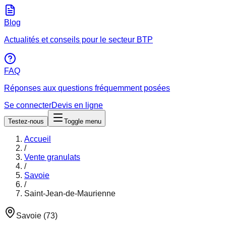
Blog
Actualités et conseils pour le secteur BTP
FAQ
Réponses aux questions fréquemment posées
Se connecter
Devis en ligne
Testez-nous
Toggle menu
Accueil
/
Vente granulats
/
Savoie
/
Saint-Jean-de-Maurienne
Savoie
(
73
)