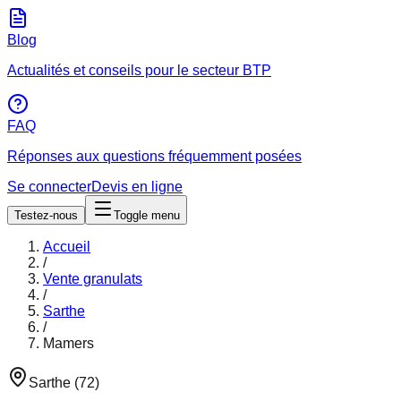
Blog
Actualités et conseils pour le secteur BTP
FAQ
Réponses aux questions fréquemment posées
Se connecter
Devis en ligne
Testez-nous
Toggle menu
Accueil
/
Vente granulats
/
Sarthe
/
Mamers
Sarthe
(
72
)