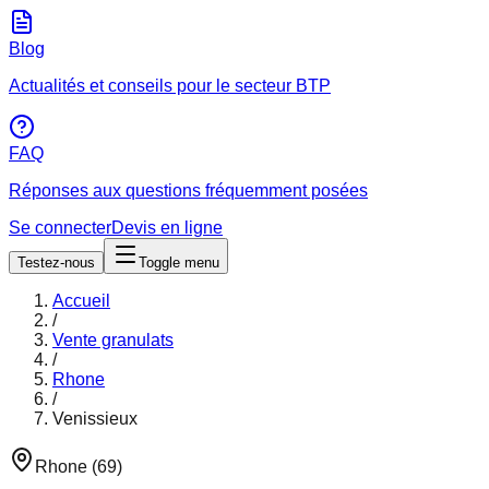
Blog
Actualités et conseils pour le secteur BTP
FAQ
Réponses aux questions fréquemment posées
Se connecter
Devis en ligne
Testez-nous
Toggle menu
Accueil
/
Vente granulats
/
Rhone
/
Venissieux
Rhone
(
69
)