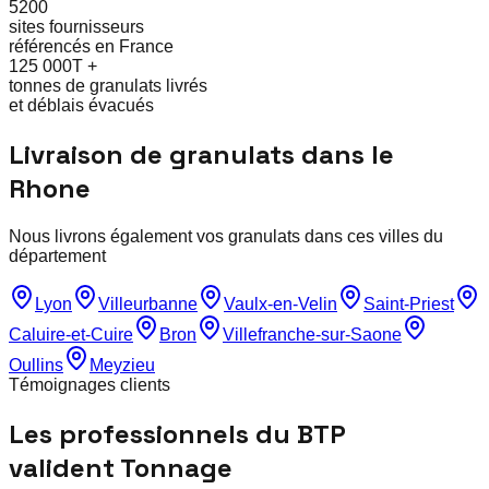
5200
sites fournisseurs
référencés en France
125 000T +
tonnes de granulats livrés
et déblais évacués
Livraison de granulats dans le
Rhone
Nous livrons également vos granulats dans ces villes du
département
Lyon
Villeurbanne
Vaulx-en-Velin
Saint-Priest
Caluire-et-Cuire
Bron
Villefranche-sur-Saone
Oullins
Meyzieu
Témoignages clients
Les professionnels du BTP
valident Tonnage