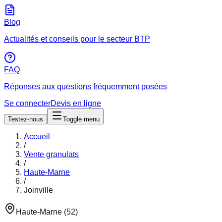
Blog
Actualités et conseils pour le secteur BTP
FAQ
Réponses aux questions fréquemment posées
Se connecter
Devis en ligne
Testez-nous
Toggle menu
Accueil
/
Vente granulats
/
Haute-Marne
/
Joinville
Haute-Marne
(
52
)