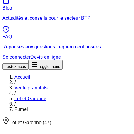
Blog
Actualités et conseils pour le secteur BTP
FAQ
Réponses aux questions fréquemment posées
Se connecter
Devis en ligne
Testez-nous
Toggle menu
Accueil
/
Vente granulats
/
Lot-et-Garonne
/
Fumel
Lot-et-Garonne
(
47
)