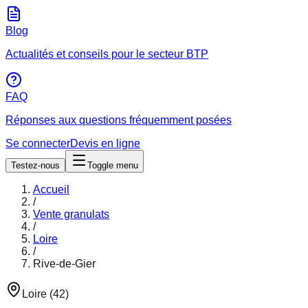
Blog
Actualités et conseils pour le secteur BTP
FAQ
Réponses aux questions fréquemment posées
Se connecter
Devis en ligne
Testez-nous
Toggle menu
Accueil
/
Vente granulats
/
Loire
/
Rive-de-Gier
Loire
(
42
)