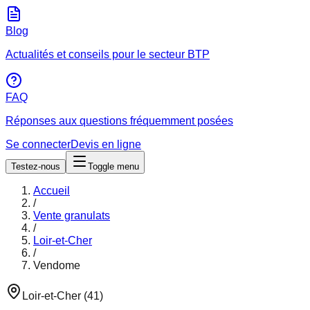
Blog
Actualités et conseils pour le secteur BTP
FAQ
Réponses aux questions fréquemment posées
Se connecter
Devis en ligne
Testez-nous
Toggle menu
Accueil
/
Vente granulats
/
Loir-et-Cher
/
Vendome
Loir-et-Cher
(
41
)