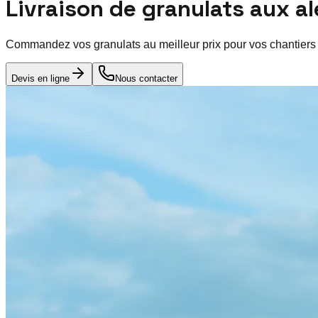
Livraison de granulats aux a
Commandez vos granulats au meilleur prix pour vos chantiers
Devis en ligne
Nous contacter