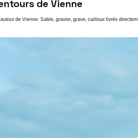
lentours de
Vienne
 autour de
Vienne
. Sable, gravier, grave, cailloux livrés direct