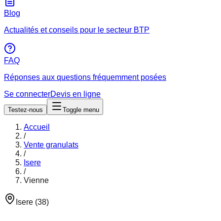
Blog
Actualités et conseils pour le secteur BTP
FAQ
Réponses aux questions fréquemment posées
Se connecter
Devis en ligne
Testez-nous
Toggle menu
Accueil
/
Vente granulats
/
Isere
/
Vienne
Isere
(
38
)