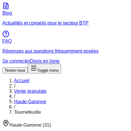
Blog
Actualités et conseils pour le secteur BTP
FAQ
Réponses aux questions fréquemment posées
Se connecter
Devis en ligne
Testez-nous
Toggle menu
Accueil
/
Vente granulats
/
Haute-Garonne
/
Tournefeuille
Haute-Garonne
(
31
)