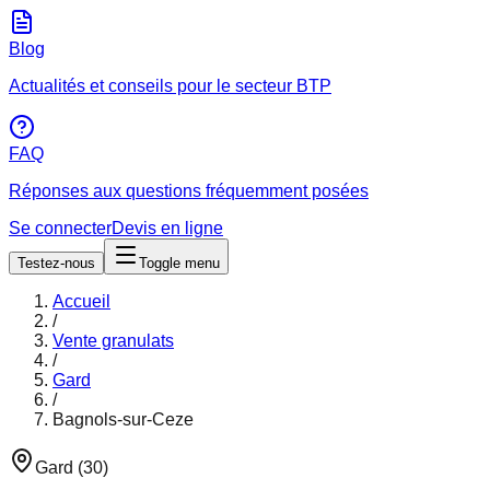
Blog
Actualités et conseils pour le secteur BTP
FAQ
Réponses aux questions fréquemment posées
Se connecter
Devis en ligne
Testez-nous
Toggle menu
Accueil
/
Vente granulats
/
Gard
/
Bagnols-sur-Ceze
Gard
(
30
)