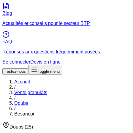
Blog
Actualités et conseils pour le secteur BTP
FAQ
Réponses aux questions fréquemment posées
Se connecter
Devis en ligne
Testez-nous
Toggle menu
Accueil
/
Vente granulats
/
Doubs
/
Besancon
Doubs
(
25
)