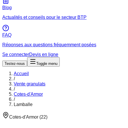
Blog
Actualités et conseils pour le secteur BTP
FAQ
Réponses aux questions fréquemment posées
Se connecter
Devis en ligne
Testez-nous
Toggle menu
Accueil
/
Vente granulats
/
Cotes-d'Armor
/
Lamballe
Cotes-d'Armor
(
22
)