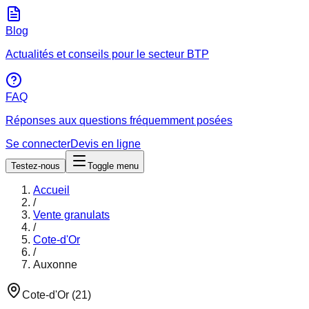
Blog
Actualités et conseils pour le secteur BTP
FAQ
Réponses aux questions fréquemment posées
Se connecter
Devis en ligne
Testez-nous
Toggle menu
Accueil
/
Vente granulats
/
Cote-d'Or
/
Auxonne
Cote-d'Or
(
21
)