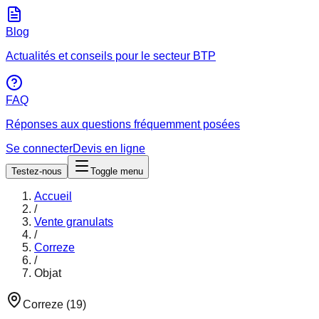
Blog
Actualités et conseils pour le secteur BTP
FAQ
Réponses aux questions fréquemment posées
Se connecter
Devis en ligne
Testez-nous
Toggle menu
Accueil
/
Vente granulats
/
Correze
/
Objat
Correze
(
19
)