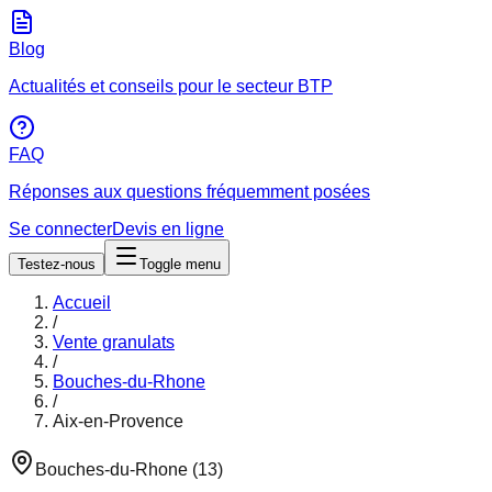
Blog
Actualités et conseils pour le secteur BTP
FAQ
Réponses aux questions fréquemment posées
Se connecter
Devis en ligne
Testez-nous
Toggle menu
Accueil
/
Vente granulats
/
Bouches-du-Rhone
/
Aix-en-Provence
Bouches-du-Rhone
(
13
)