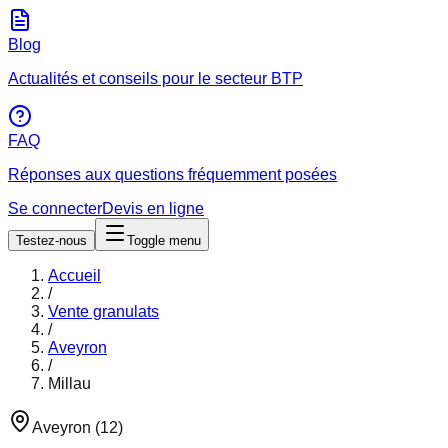
Blog
Actualités et conseils pour le secteur BTP
FAQ
Réponses aux questions fréquemment posées
Se connecter
Devis en ligne
Testez-nous
Toggle menu
Accueil
/
Vente granulats
/
Aveyron
/
Millau
Aveyron
(
12
)