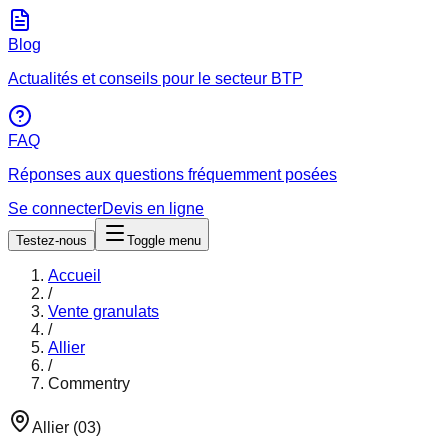
Blog
Actualités et conseils pour le secteur BTP
FAQ
Réponses aux questions fréquemment posées
Se connecter
Devis en ligne
Testez-nous
Toggle menu
Accueil
/
Vente granulats
/
Allier
/
Commentry
Allier
(
03
)