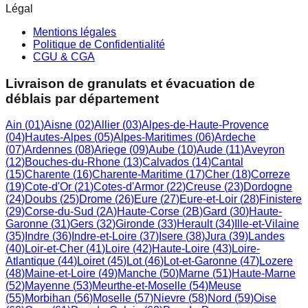
Légal
Mentions légales
Politique de Confidentialité
CGU & CGA
Livraison de granulats et évacuation de
déblais par département
Ain
(
01
)
Aisne
(
02
)
Allier
(
03
)
Alpes-de-Haute-Provence
(
04
)
Hautes-Alpes
(
05
)
Alpes-Maritimes
(
06
)
Ardeche
(
07
)
Ardennes
(
08
)
Ariege
(
09
)
Aube
(
10
)
Aude
(
11
)
Aveyron
(
12
)
Bouches-du-Rhone
(
13
)
Calvados
(
14
)
Cantal
(
15
)
Charente
(
16
)
Charente-Maritime
(
17
)
Cher
(
18
)
Correze
(
19
)
Cote-d'Or
(
21
)
Cotes-d'Armor
(
22
)
Creuse
(
23
)
Dordogne
(
24
)
Doubs
(
25
)
Drome
(
26
)
Eure
(
27
)
Eure-et-Loir
(
28
)
Finistere
(
29
)
Corse-du-Sud
(
2A
)
Haute-Corse
(
2B
)
Gard
(
30
)
Haute-
Garonne
(
31
)
Gers
(
32
)
Gironde
(
33
)
Herault
(
34
)
Ille-et-Vilaine
(
35
)
Indre
(
36
)
Indre-et-Loire
(
37
)
Isere
(
38
)
Jura
(
39
)
Landes
(
40
)
Loir-et-Cher
(
41
)
Loire
(
42
)
Haute-Loire
(
43
)
Loire-
Atlantique
(
44
)
Loiret
(
45
)
Lot
(
46
)
Lot-et-Garonne
(
47
)
Lozere
(
48
)
Maine-et-Loire
(
49
)
Manche
(
50
)
Marne
(
51
)
Haute-Marne
(
52
)
Mayenne
(
53
)
Meurthe-et-Moselle
(
54
)
Meuse
(
55
)
Morbihan
(
56
)
Moselle
(
57
)
Nievre
(
58
)
Nord
(
59
)
Oise