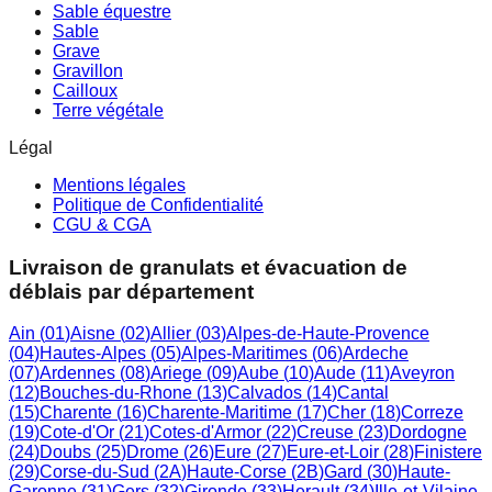
Sable équestre
Sable
Grave
Gravillon
Cailloux
Terre végétale
Légal
Mentions légales
Politique de Confidentialité
CGU & CGA
Livraison de granulats et évacuation de
déblais par département
Ain
(
01
)
Aisne
(
02
)
Allier
(
03
)
Alpes-de-Haute-Provence
(
04
)
Hautes-Alpes
(
05
)
Alpes-Maritimes
(
06
)
Ardeche
(
07
)
Ardennes
(
08
)
Ariege
(
09
)
Aube
(
10
)
Aude
(
11
)
Aveyron
(
12
)
Bouches-du-Rhone
(
13
)
Calvados
(
14
)
Cantal
(
15
)
Charente
(
16
)
Charente-Maritime
(
17
)
Cher
(
18
)
Correze
(
19
)
Cote-d'Or
(
21
)
Cotes-d'Armor
(
22
)
Creuse
(
23
)
Dordogne
(
24
)
Doubs
(
25
)
Drome
(
26
)
Eure
(
27
)
Eure-et-Loir
(
28
)
Finistere
(
29
)
Corse-du-Sud
(
2A
)
Haute-Corse
(
2B
)
Gard
(
30
)
Haute-
Garonne
(
31
)
Gers
(
32
)
Gironde
(
33
)
Herault
(
34
)
Ille-et-Vilaine