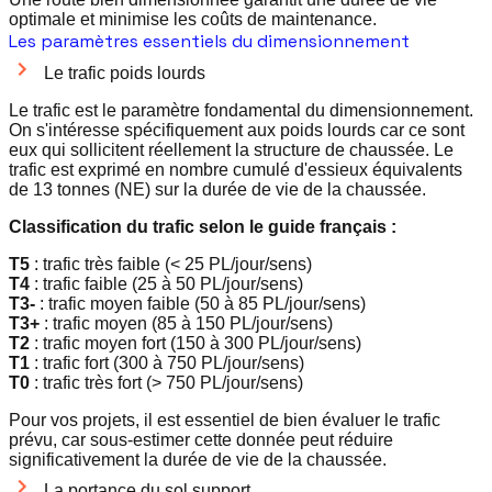
optimale et minimise les coûts de maintenance.
Les paramètres essentiels du dimensionnement
Le trafic poids lourds
Le trafic est le paramètre fondamental du dimensionnement.
On s'intéresse spécifiquement aux poids lourds car ce sont
eux qui sollicitent réellement la structure de chaussée. Le
trafic est exprimé en nombre cumulé d'essieux équivalents
de 13 tonnes (NE) sur la durée de vie de la chaussée.
Classification du trafic selon le guide français :
T5
: trafic très faible (< 25 PL/jour/sens)
T4
: trafic faible (25 à 50 PL/jour/sens)
T3-
: trafic moyen faible (50 à 85 PL/jour/sens)
T3+
: trafic moyen (85 à 150 PL/jour/sens)
T2
: trafic moyen fort (150 à 300 PL/jour/sens)
T1
: trafic fort (300 à 750 PL/jour/sens)
T0
: trafic très fort (> 750 PL/jour/sens)
Pour vos projets, il est essentiel de bien évaluer le trafic
prévu, car sous-estimer cette donnée peut réduire
significativement la durée de vie de la chaussée.
La portance du sol support