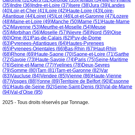
(
35
)
Indre
(
36
)
Indre-et-Loire
(
37
)
Isere
(
38
)
Jura
(
39
)
Landes
(
40
)
Loir-et-Cher
(
41
)
Loire
(
42
)
Haute-Loire
(
43
)
Loire-
Atlantique
(
44
)
Loiret
(
45
)
Lot
(
46
)
Lot-et-Garonne
(
47
)
Lozere
(
48
)
Maine-et-Loire
(
49
)
Manche
(
50
)
Marne
(
51
)
Haute-Marne
(
52
)
Mayenne
(
53
)
Meurthe-et-Moselle
(
54
)
Meuse
(
55
)
Morbihan
(
56
)
Moselle
(
57
)
Nievre
(
58
)
Nord
(
59
)
Oise
(
60
)
Orne
(
61
)
Pas-de-Calais
(
62
)
Puy-de-Dome
(
63
)
Pyrenees-Atlantiques
(
64
)
Hautes-Pyrenees
(
65
)
Pyrenees-Orientales
(
66
)
Bas-Rhin
(
67
)
Haut-Rhin
(
68
)
Rhone
(
69
)
Haute-Saone
(
70
)
Saone-et-Loire
(
71
)
Sarthe
(
72
)
Savoie
(
73
)
Haute-Savoie
(
74
)
Paris
(
75
)
Seine-Maritime
(
76
)
Seine-et-Marne
(
77
)
Yvelines
(
78
)
Deux-Sevres
(
79
)
Somme
(
80
)
Tarn
(
81
)
Tarn-et-Garonne
(
82
)
Var
(
83
)
Vaucluse
(
84
)
Vendee
(
85
)
Vienne
(
86
)
Haute-Vienne
(
87
)
Vosges
(
88
)
Yonne
(
89
)
Territoire de Belfort
(
90
)
Essonne
(
91
)
Hauts-de-Seine
(
92
)
Seine-Saint-Denis
(
93
)
Val-de-Marne
(
94
)
Val-d'Oise
(
95
)
2025 - Tous droits réservés par Tonnage.